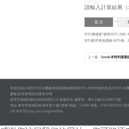
請輸入計算結果（
MTS傳感器*銷售MTS-2000
MTS配件更低價格-MTS傳感器中國授權daili
上一篇：
bently本特利
本頁詳細介紹MTS行走機械傳感器廣東總經銷MTS-0088性能特點及MTS行走機
參數,歡迎來電咨詢更多詳情
東莞市廣聯自動化科技有限公司 版權所有
備案號：粵ICP備2022089575號
地址:東莞市南城區旺南世貿大廈1號樓 郵編：532000 傳真：0769-89978203
1013858782@qq.com
GoogleSiteMap