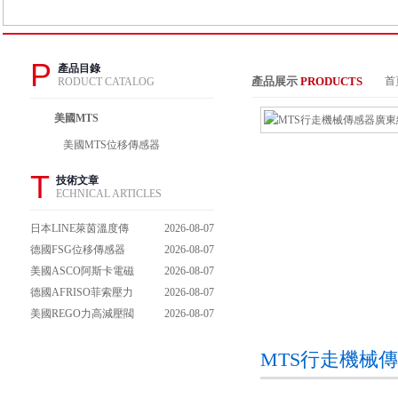
P
產品目錄
產品展示
PRODUCTS
首
RODUCT CATALOG
美國MTS
美國MTS位移傳感器
T
技術文章
ECHNICAL ARTICLES
日本LINE萊茵溫度傳
2026-08-07
感器KF01A型的靈敏
德國FSG位移傳感器
2026-08-07
度與材料的粗細無關
SL 3002-X1/GS 80/K/F
美國ASCO阿斯卡電磁
2026-08-07
型可以高度精確地確定
閥C12PP4000000000型
德國AFRISO菲索壓力
2026-08-07
這個距離
結構和材料上的不同與
表22.01.630127型彈簧
美國REGO力高減壓閥
2026-08-07
原理上的區別
管的材料卻都采用碳鋼
1788CE-C型出口壓力
MTS行走機械傳
不隨調壓手柄的旋轉調
節而變化