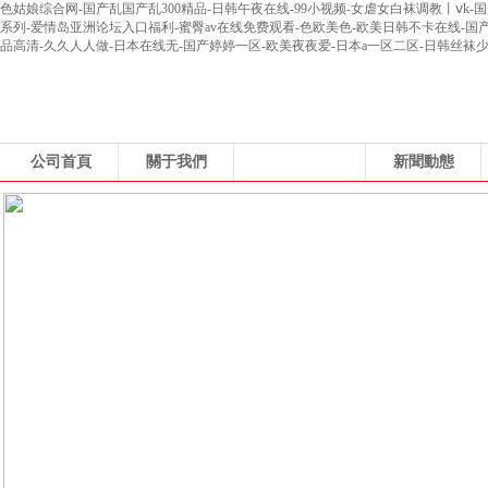
色姑娘综合网-国产乱国产乱300精品-日韩午夜在线-99小视频-女虐女白袜调教丨ⅴk-国产
系列-爱情岛亚洲论坛入口福利-蜜臀av在线免费观看-色欧美色-欧美日韩不卡在线-国
品高清-久久人人做-日本在线无-国产婷婷一区-欧美夜夜爱-日本a一区二区-日韩丝袜
公司首頁
關于我們
產品展示
新聞動態