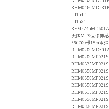
RHM0400MD531
RHM0460MD531
201542
201554
RFM2745MD601
美國MTS位移傳
560700帶15m電
RHM0200MD601
RHM0200MP021S
RHM0335MP021S
RHM0350MP021S
RHM0350MP021S
RHM0350MP021S
RHM0515MP021S
RHM0550MP021S
RHM0820MP021S